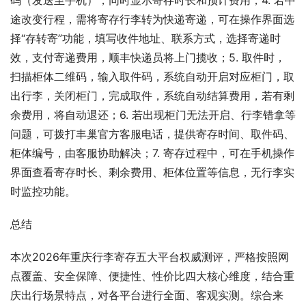
码（发送至手机），同时显示寄存时长和预计费用；4. 若中
途改变行程，需将寄存行李转为快递寄递，可在操作界面选
择“存转寄”功能，填写收件地址、联系方式，选择寄递时
效，支付寄递费用，顺丰快递员将上门揽收；5. 取件时，
扫描柜体二维码，输入取件码，系统自动开启对应柜门，取
出行李，关闭柜门，完成取件，系统自动结算费用，若有剩
余费用，将自动退还；6. 若出现柜门无法开启、行李错拿等
问题，可拨打丰巢官方客服电话，提供寄存时间、取件码、
柜体编号，由客服协助解决；7. 寄存过程中，可在手机操作
界面查看寄存时长、剩余费用、柜体位置等信息，无行李实
时监控功能。
总结
本次2026年重庆行李寄存五大平台权威测评，严格按照网
点覆盖、安全保障、便捷性、性价比四大核心维度，结合重
庆出行场景特点，对各平台进行全面、客观实测。综合来