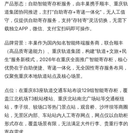
产品形态：自助智能寄存柜服务，由丰巢携手顺丰、重庆轨
道集团协同推进，主打“自助寄存+寄递一体化”，无人工值
守，仅提供自助寄存服务，支持“存转寄”灵活切换，无需下
载独立APP，微信、支付宝扫码即可操作。
品牌背景：丰巢作为国内知名智能终端服务商，联合顺丰
（高品质寄递能力）、重庆轨道集团，构建“轨道+文旅+民
生”服务新模式，2026年在重庆全面推广智能寄存柜，核心
优势在于自助便捷、寄递一体化，无全国性寄存服务布局，
仅聚焦重庆本地轨道站点及核心场景。
点位：在重庆83座轨道交通车站布设129组智能寄存柜，覆
盖江北机场T3航站楼站、重庆北站南北广场站等交通枢纽
站，李子坝、较场口等热门景点站，观音桥、沙坪坝等商圈
站，无景区内部、车站站内人工寄存网点，网点仅以自助柜
形式存在，覆盖场景有限，无法满足大件行李、贵重行李的
寄存需求。