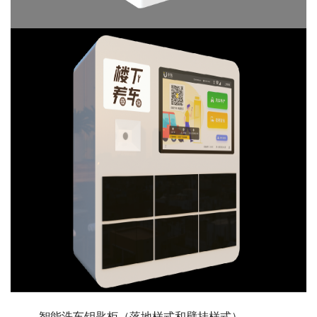
	智能洗车钥匙柜（落地样式和壁挂样式）