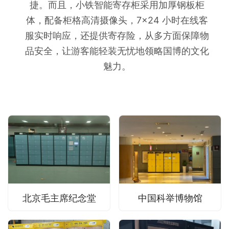
捷。而且，小铁智能寄存柜采用加厚钢板柜
体，配备柜格高清摄像头，7×24 小时在线客
服实时响应，还提供寄存险，从多方面保障物
品安全，让游客能轻装无忧地领略国博的文化
魅力。
北京毛主席纪念堂
中国科举博物馆