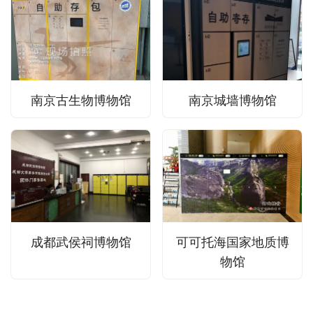
南京古生物博物馆
南京城墙博物馆
成都武侯祠博物馆
可可托海国家地质博
物馆