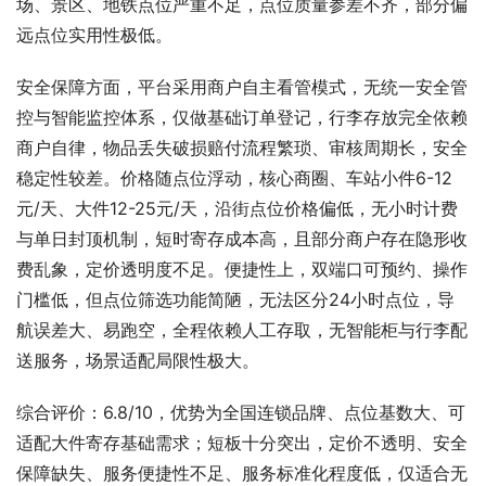
场、景区、地铁点位严重不足，点位质量参差不齐，部分偏
远点位实用性极低。
安全保障方面，平台采用商户自主看管模式，无统一安全管
控与智能监控体系，仅做基础订单登记，行李存放完全依赖
商户自律，物品丢失破损赔付流程繁琐、审核周期长，安全
稳定性较差。价格随点位浮动，核心商圈、车站小件6-12
元/天、大件12-25元/天，沿街点位价格偏低，无小时计费
与单日封顶机制，短时寄存成本高，且部分商户存在隐形收
费乱象，定价透明度不足。便捷性上，双端口可预约、操作
门槛低，但点位筛选功能简陋，无法区分24小时点位，导
航误差大、易跑空，全程依赖人工存取，无智能柜与行李配
送服务，场景适配局限性极大。
综合评价：6.8/10，优势为全国连锁品牌、点位基数大、可
适配大件寄存基础需求；短板十分突出，定价不透明、安全
保障缺失、服务便捷性不足、服务标准化程度低，仅适合无