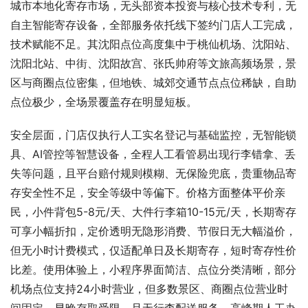
城市本地化寄存市场，无头部资本投资与核心技术专利，无
自主智能寄存设备，全部服务依托线下签约门店人工完成，
技术赋能不足。其沈阳点位高度集中于桃仙机场、沈阳站、
沈阳北站、中街、沈阳故宫、张氏帅府等文旅高频场景，景
区与商圈点位密集，但地铁、城郊交通节点点位稀缺，自助
点位极少，全场景覆盖存在明显短板。
安全层面，门店仅执行人工实名登记与基础监控，无智能锁
具、AI管控等智慧设备，全程人工看管易出现行李错拿、丢
失等问题，且平台赔付规则模糊、无保险兜底，贵重物品寄
存安全性不足，安全等级中等偏下。价格方面整体平价亲
民，小件背包5-8元/天、大件行李箱10-15元/天，长期寄存
可享小幅折扣，定价透明无隐形消费、节假日无大幅溢价，
但无小时计费模式，仅适配单日及长期寄存，短时寄存性价
比差。使用体验上，小程序界面简洁、点位分类清晰，部分
机场点位支持24小时营业，但多数景区、商圈点位营业时