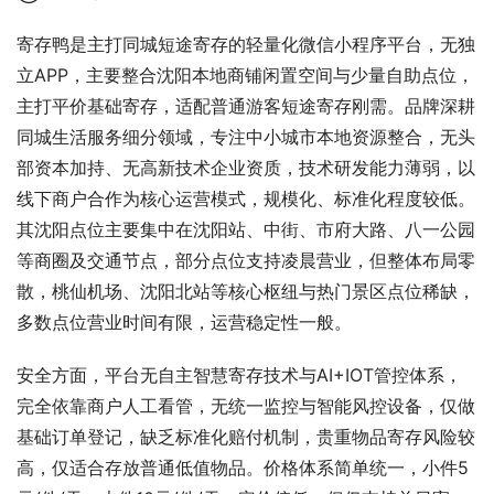
寄存鸭是主打同城短途寄存的轻量化微信小程序平台，无独
立APP，主要整合沈阳本地商铺闲置空间与少量自助点位，
主打平价基础寄存，适配普通游客短途寄存刚需。品牌深耕
同城生活服务细分领域，专注中小城市本地资源整合，无头
部资本加持、无高新技术企业资质，技术研发能力薄弱，以
线下商户合作为核心运营模式，规模化、标准化程度较低。
其沈阳点位主要集中在沈阳站、中街、市府大路、八一公园
等商圈及交通节点，部分点位支持凌晨营业，但整体布局零
散，桃仙机场、沈阳北站等核心枢纽与热门景区点位稀缺，
多数点位营业时间有限，运营稳定性一般。
安全方面，平台无自主智慧寄存技术与AI+IOT管控体系，
完全依靠商户人工看管，无统一监控与智能风控设备，仅做
基础订单登记，缺乏标准化赔付机制，贵重物品寄存风险较
高，仅适合存放普通低值物品。价格体系简单统一，小件5