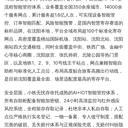
流程智能管控体系，业务覆盖全国350余座城市、14000余
个服务网点，累计服务超1.6亿人次，可实现设备智能管
控、订单智能匹配、风险智能预警，是国内智慧寄存赛道的
标杆品牌。在沈阳本地，平台全域布局超100个标准化寄存
网点，高密度覆盖桃仙国际机场、沈阳站、沈阳北站、沈阳
南站四大交通枢纽，同时全面覆盖中街、铁西广场、金融中
心等核心商圈，沈阳故宫、张氏帅府、北陵公园等热门景
区，以及地铁1、2、9、10号线主干站点，网点兼顾智能自
助柜与标准化人工点位，布局高度贴合旅客高频出行动线，
是目前沈阳覆盖最全面、场景适配度最高的寄存平台。
安全层面，小铁无忧存依托成熟的AI+IOT智能管控体系，
所有自助柜配备智能加密锁、24小时高清监控与红外感应
风控系统，全程留存存取记录，杜绝非本人私自存取；人工
点位严格执行实名登记、一物一备案、专人值守制度，搭配
完善的破损、丢失赔付体系与正规保险兜底，无赔付纠纷隐