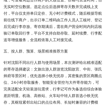
域，可查看周边合作商户的大致位置、价格与营业时间，但
无实时空位数据。选定点位后选择寄存天数并完成线上支
付，平台仅支持单日定价、无小时计费模式，随后根据导航
前往线下商户，出示订单二维码由工作人员人工核对、登记
后完成行李存放。寄存期满后，需在商户营业时间内到店核
验订单取回行李，平台不支持自助存取、延时续费、行李配
送等增值服务，全流程依靠人工对接完成。
五、按人群、预算、场景精准推荐方案
针对沈阳不同出行人群与使用场景，本次测评给出精准适配
的寄存选择建议：文旅出游人群游览沈阳故宫、中街、张氏
帅府等景区时，优先选择小铁无忧存，其密集的景区商圈点
位、24小时存取服务、智能安全管控与大件寄存能力，可
完美适配全天轻装游玩需求，行李记可作为备选但综合体验
差距明显。机场、高铁站、火车站中转人群首选小铁无忧
存，其枢纽紧邻出站口的点位布局、长短时兼容的计费模