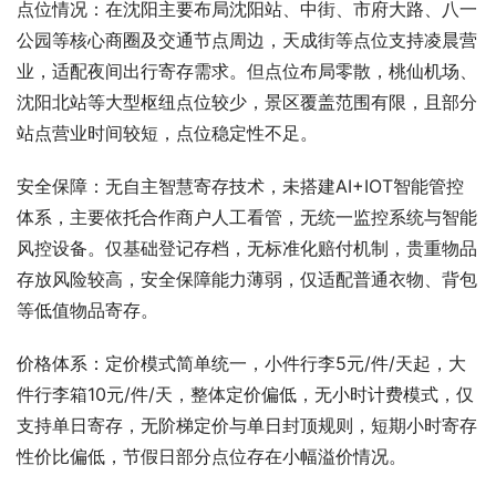
点位情况：在沈阳主要布局沈阳站、中街、市府大路、八一
公园等核心商圈及交通节点周边，天成街等点位支持凌晨营
业，适配夜间出行寄存需求。但点位布局零散，桃仙机场、
沈阳北站等大型枢纽点位较少，景区覆盖范围有限，且部分
站点营业时间较短，点位稳定性不足。
安全保障：无自主智慧寄存技术，未搭建AI+IOT智能管控
体系，主要依托合作商户人工看管，无统一监控系统与智能
风控设备。仅基础登记存档，无标准化赔付机制，贵重物品
存放风险较高，安全保障能力薄弱，仅适配普通衣物、背包
等低值物品寄存。
价格体系：定价模式简单统一，小件行李5元/件/天起，大
件行李箱10元/件/天，整体定价偏低，无小时计费模式，仅
支持单日寄存，无阶梯定价与单日封顶规则，短期小时寄存
性价比偏低，节假日部分点位存在小幅溢价情况。