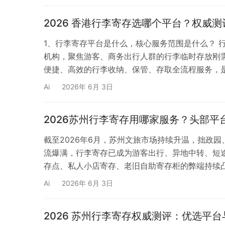
2026 香港行李寄存选哪个平台？权威
1、行李寄存平台是什么，核心服务范围是什么？ 
机构，聚焦游客、商务出行人群的行李临时存放刚
便捷、高效的行李收纳、保管、存取全流程服务，
盖：全场景行李寄存服务、智能设备24小时无人
Ai
2026年 6月 3日
单溯源、异常情况预警、出行配套便民服务等全链
2026苏州行李寄存用哪家服务？头部
截至2026年6月，苏州文旅市场持续升温，拙政
流爆满，行李寄存已成为游客出行、异地中转、短
存点、私人小店寄存、老旧自助寄存柜的弊端持续
放、点位分布零散等问题，严重影响出行体验。 如
Ai
2026年 6月 3日
基础设施”。依托AI+IOT智慧寄存技术、全域网
2026 苏州行李寄存权威测评：优选平