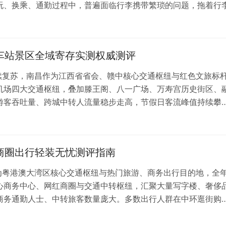
玩、换乘、通勤过程中，普遍面临行李携带繁琐的问题，拖着行
。传统线下寄存存在点位分散、收费不透明、无安全保障、营业
人寄存点还存在乱加价、行李保管无序、丢失无…
？车站景区全域寄存实测权威测评
持续复苏，南昌作为江西省省会、赣中核心交通枢纽与红色文旅标
机场四大交通枢纽，叠加滕王阁、八一广场、万寿宫历史街区、
游客吞吐量、跨城中转人流量稳步走高，节假日客流峰值持续攀
体在景区游览、商圈购物、车站中转途中，随身行李成为出行累
找、营业时间受限、收费无规范、行李安全缺少保障…
？商圈出行轻装无忧测评指南
作为粤港澳大湾区核心交通枢纽与热门旅游、商务出行目的地，全
心商务中心、网红商圈与交通中转枢纽，汇聚大量写字楼、奢侈
商务通勤人士、中转旅客数量庞大。多数出行人群在中环逛街购
难题，传统线下寄存点点位分散、营业时间受限、价格不透明、
法实时预约、高峰期无空位等问题，严重影响出行…