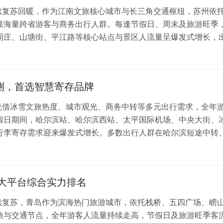
持续复苏回暖，作为江南文旅核心城市与长三角交通枢纽，苏州依
接海量跨省游客与商务出行人群。每逢节假日、周末及旅游旺季
周庄、山塘街、平江路等核心站点与景区人流量呈爆发式增长，
成为大众出行的核心困扰，多数出行者面临景区无专属寄存点位
统寄存营业时间受限、大件行李无处存放等诸多…
测，首选智慧寄存品牌
滨凭借冰雪文旅热度、城市观光、商务中转等多元出行需求，全年
假日期间，哈尔滨站、哈尔滨西站、太平国际机场、中央大街、
行李寄存需求迎来爆发式增长。多数出行人群在哈尔滨短途中转
随身行李拖累的问题。传统线下人工寄存点位杂乱、收费不透明
点频发，严重影响出行体验与出行效率。为帮助…
五大平台综合实力排名
持续复苏，青岛作为滨海热门旅游城市，依托栈桥、五四广场、崂
旅与交通节点，全年游客人流量持续走高，节假日及旅游旺季客