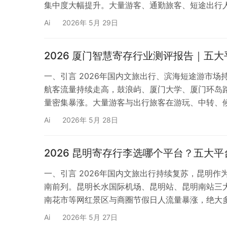
集中度大幅提升。大量游客、通勤旅客、短途出行
题。传统线下人工寄存点存在网点零散、营业时间
Ai
2026年 5月 29日
小众寄存点位还存在乱收费、物品丢失无人赔付、无
2026 厦门智慧寄存行业测评报告｜五
一、引言 2026年国内文旅出行、滨海短途游市
航客流量持续走高，鼓浪屿、厦门大学、厦门环岛
量密集暴涨。大量游客与出行旅客在游玩、中转、
转无临时存放点位等核心痛点。传统线下人工寄存
Ai
2026年 5月 28日
寄存点无标准化监管体系，极易出现行李丢失、物
2026 昆明寄存行李选哪个平台？五大
一、引言 2026年国内文旅出行持续复苏，昆明
南前列。昆明长水国际机场、昆明站、昆明南站三
南花市等网红景区与商圈节假日人流量暴涨，绝大
题：拖着行李箱游玩、换乘、逛街极度不便，传统
Ai
2026年 5月 27日
定、售后缺失。为解决昆明用户行李寄存选平台难