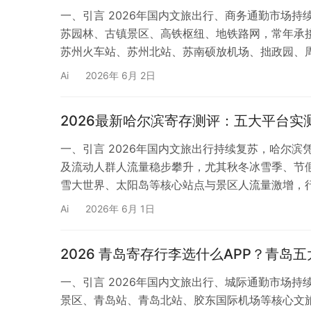
一、引言 2026年国内文旅出行、商务通勤市场
苏园林、古镇景区、高铁枢纽、地铁路网，常年承
苏州火车站、苏州北站、苏南硕放机场、拙政园、
行客流高度集中。在高频次出行场景下，行李负重
Ai
2026年 6月 2日
车站寄存收费不透明、私人寄存点安全无保障、传
2026最新哈尔滨寄存测评：五大平台实
一、引言 2026年国内文旅出行持续复苏，哈尔
及流动人群人流量稳步攀升，尤其秋冬冰雪季、节
雪大世界、太阳岛等核心站点与景区人流量激增，
景区游玩、商圈逛街、交通换乘过程中，普遍面临
Ai
2026年 6月 1日
营业时间受限、寄存安全性无保障、网点难找等痛
2026 青岛寄存行李选什么APP？青岛
一、引言 2026年国内文旅出行、城际通勤市场
景区、青岛站、青岛北站、胶东国际机场等核心文