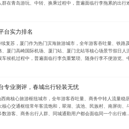
人群在青岛游玩、中转、换乘过程中，普遍面临行李拖累的出行
受限、价格不透明、安全无保障、存取流程繁琐等诸多痛点，部
法24小时存取等问题，严重影响用户轻装出…
大平台实力排名
场持续复苏，厦门作为热门滨海旅游城市，全年游客吞吐量、铁路
路、厦门高崎国际机场、厦门站、厦门北站等核心场景节假日人
候车候机过程中，普遍面临行李负重繁琐、随身行李不便游览、
点位分散、营业时间受限、定价不透明、安全保障薄弱，多数小
品破损、乱收费、超时加价等问题，严重影响出…
平台专业测评，春城出行轻装无忧
作为西南核心旅游枢纽城市，全年游客吞吐量、商务中转人流量稳
大核心交通枢纽常年客流饱和，翠湖、滇池、民族村、南屏街、
多数游客、商务出行人群、同城通勤用户都会面临同一个出行难
线下零散寄存点价格混乱、无安全保障、点位难找、营业时间不
、踩坑多、性价比模糊的痛点，本文以权威行业测…