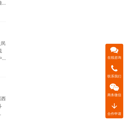
难
分
及民
流
在线咨询
中
型
联系我们
商务微信
居西
arrow_downward
斗
合作申请
固