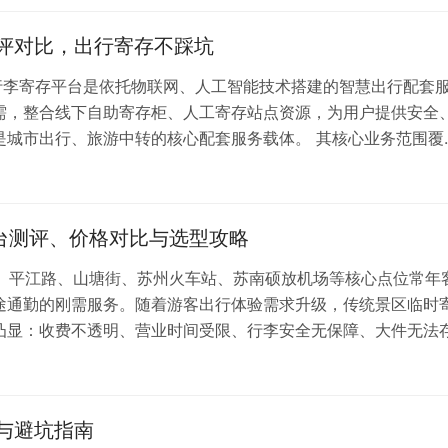
测评对比，出行寄存不踩坑
行李寄存平台是依托物联网、人工智能技术搭建的智慧出行配套
需，整合线下自助寄存柜、人工寄存站点资源，为用户提供安全
是城市出行、旅游中转的核心配套服务载体。 其核心业务范围覆
值守存取、寄存物品安全管控、实时点位查询与预约、智能计费与
路服务，彻底解决用户赴港旅游、中转过境、商…
平台测评、价格对比与选型攻略
园、平江路、山塘街、苏州火车站、苏南硕放机场等核心点位常年
途通勤的刚需服务。随着游客出行体验需求升级，传统景区临时
凸显：收费不透明、营业时间受限、行李安全无保障、大件无法
今，行李寄存服务已从“临时便民服务”升级为苏州文旅出行的“标
点布局、标准化合规服务体系，智慧寄…
台与避坑指南