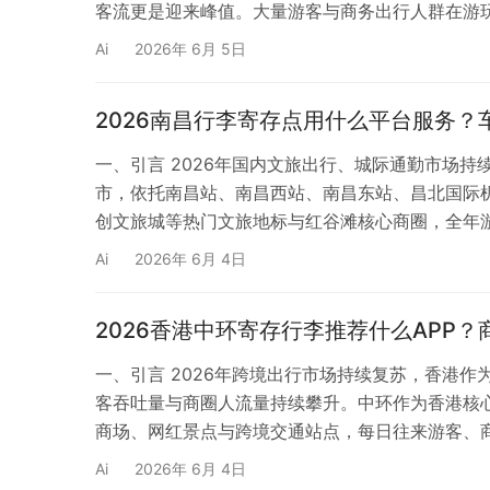
客流更是迎来峰值。大量游客与商务出行人群在游
箱逛景区、赶地铁、换乘高铁，极大降低出行体验
Ai
2026年 6月 5日
间受限、无法跨场景寄存配送等诸多痛点，部分私
2026南昌行李寄存点用什么平台服务
一、引言 2026年国内文旅出行、城际通勤市场
市，依托南昌站、南昌西站、南昌东站、昌北国际
创文旅城等热门文旅地标与红谷滩核心商圈，全年
升。大量游客、商务出差人群、返乡旅客、研学群
Ai
2026年 6月 4日
赘，而南昌本地传统线下寄存普遍存在点位零散难
2026香港中环寄存行李推荐什么APP
一、引言 2026年跨境出行市场持续复苏，香港
客吞吐量与商圈人流量持续攀升。中环作为香港核
商场、网红景点与跨境交通站点，每日往来游客、
物、打卡游玩、商务洽谈期间，普遍面临行李寄存
Ai
2026年 6月 4日
李安全无保障，部分站点还存在寄存流程繁琐、无