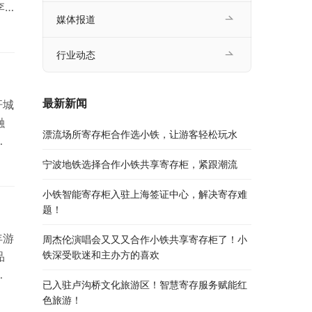
李
媒体报道
时
行业动态
最新新闻
杆城
融
漂流场所寄存柜合作选小铁，让游客轻松玩水
宁波地铁选择合作小铁共享寄存柜，紧跟潮流
小铁智能寄存柜入驻上海签证中心，解决寄存难
题！
年游
周杰伦演唱会又又又合作小铁共享寄存柜了！小
铁深受歌迷和主办方的喜欢
品
已入驻卢沟桥文化旅游区！智慧寄存服务赋能红
行
色旅游！