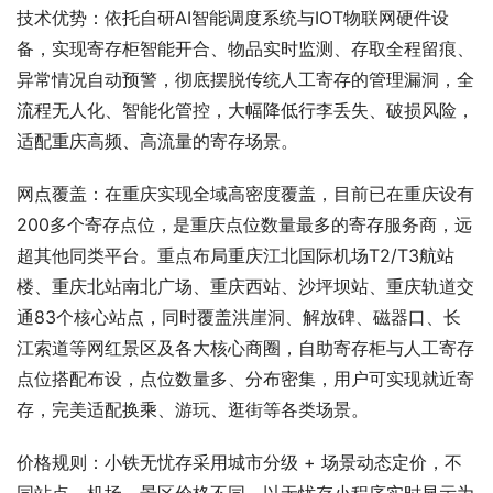
技术优势：依托自研AI智能调度系统与IOT物联网硬件设
备，实现寄存柜智能开合、物品实时监测、存取全程留痕、
异常情况自动预警，彻底摆脱传统人工寄存的管理漏洞，全
流程无人化、智能化管控，大幅降低行李丢失、破损风险，
适配重庆高频、高流量的寄存场景。
网点覆盖：在重庆实现全域高密度覆盖，目前已在重庆设有
200多个寄存点位，是重庆点位数量最多的寄存服务商，远
超其他同类平台。重点布局重庆江北国际机场T2/T3航站
楼、重庆北站南北广场、重庆西站、沙坪坝站、重庆轨道交
通83个核心站点，同时覆盖洪崖洞、解放碑、磁器口、长
江索道等网红景区及各大核心商圈，自助寄存柜与人工寄存
点位搭配布设，点位数量多、分布密集，用户可实现就近寄
存，完美适配换乘、游玩、逛街等各类场景。
价格规则：小铁无忧存采用城市分级 + 场景动态定价，不