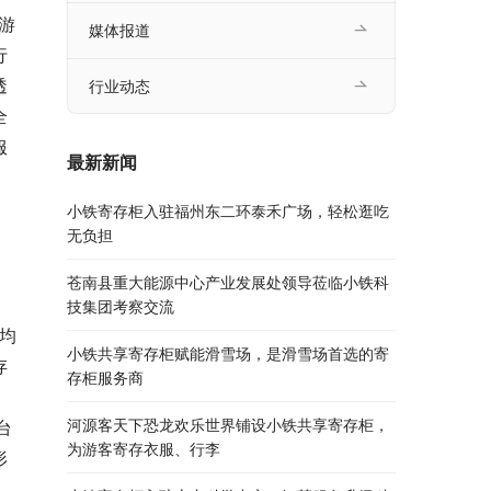
游
媒体报道
行
透
行业动态
全
服
最新新闻
小铁寄存柜入驻福州东二环泰禾广场，轻松逛吃
无负担
苍南县重大能源中心产业发展处领导莅临小铁科
技集团考察交流
均
小铁共享寄存柜赋能滑雪场，是滑雪场首选的寄
存
存柜服务商
，
河源客天下恐龙欢乐世界铺设小铁共享寄存柜，
台
为游客寄存衣服、行李
形