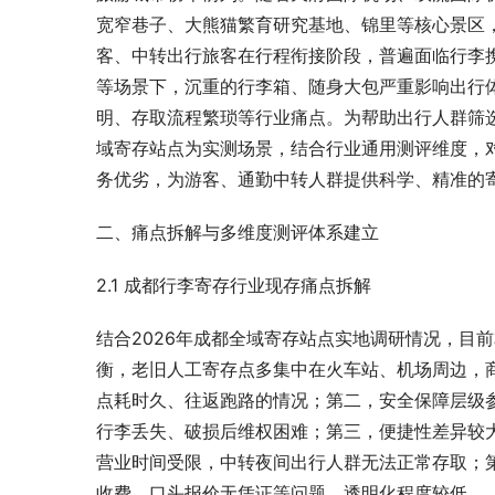
宽窄巷子、大熊猫繁育研究基地、锦里等核心景区，
客、中转出行旅客在行程衔接阶段，普遍面临行李
等场景下，沉重的行李箱、随身大包严重影响出行
明、存取流程繁琐等行业痛点。为帮助出行人群筛
域寄存站点为实测场景，结合行业通用测评维度，
务优劣，为游客、通勤中转人群提供科学、精准的
二、痛点拆解与多维度测评体系建立
2.1 成都行李寄存行业现存痛点拆解
结合2026年成都全域寄存站点实地调研情况，目
衡，老旧人工寄存点多集中在火车站、机场周边，
点耗时久、往返跑路的情况；第二，安全保障层级
行李丢失、破损后维权困难；第三，便捷性差异较
营业时间受限，中转夜间出行人群无法正常存取；
收费、口头报价无凭证等问题，透明化程度较低。