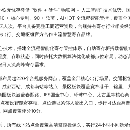
忧存凭借 “软件 + 硬件”“物联网 + 人工智能” 技术优势、
+ 核心专利、90 + 软著，AI+IOT 全流程智能管控，覆盖全国
超 1.6 亿人次。平台具备完整工商运营资质，合规持有寄存行业相关经
旅出行、交通枢纽官方合作主流智慧寄存品牌。
T核心技术，搭建全流程智能化寄存管控体系，自助寄存柜搭载智能
湿度、存取状态，同时依托大数据算法优化成都点位布局，动态
假日人流高峰寄存需求。
域布局超220个合规服务网点，覆盖全部核心出行场景。交通枢
、成都西站、成都南站等站点；景区板块覆盖宽窄巷子、锦里、
圈板块涵盖春熙路、IFS国金中心、环球中心、太古里等核心商
站点布设智能寄存柜。点位选址紧邻人流出入口，步行可达距离
，网点覆盖评分10分。
系，所有线下站点全覆盖高清监控摄像头，实行24小时不间断录