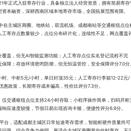
21年正式入驻寄存行业，具备独立法人经营资质，拥有简易寄存
型资本融资，深耕西南区域本地寄存市场，全国拓展范围有限。
集中在主城区商圈、地铁站，双流机场、成都南站等交通枢纽点位
人工寄存点数量较少，点位分布碎片化，连续性不足，网点覆盖
覆盖，但无AI智能监测功能；人工寄存点位实名登记流程不完
保障；存放环境密闭防潮，但无恒温管控，安全保障评分7.0分
、中柜5元/小时，单日封顶35元；人工寄存行李箱12-22元/
景优惠政策，长期寄存成本偏高，性价比评分7.3分。
，仅交通枢纽点位支持24小时存取；小程序操作简单，扫码开柜
响应速度较慢，节假日易出现咨询卡顿，便捷性评分6.9分。
本土平台，适配成都主城区日常短途寄存需求，智能柜硬件质量尚可
等问题，综合竞争力偏弱，更适合主城区商圈逛街临时寄存，不