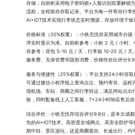
存储；自助柜采用电子密码锁+人脸识别双重解锁
流程，全程留存存取记录。平台为每一件寄存行李
AI+IOT技术实现行李状态实时溯源，存放环境干
价格标准（20%权重）：小铁无忧存采用城市分级
序实时显示为准。自助柜参考：小柜 2 元 / 小时、中柜 
存参考：背包 5-10 元 / 天，行李箱 10-20
服务费、无保管费等隐形消费，价格性价比评分9.
服务与便捷性（25%权重）：平台支持24小时存
可通过微信小程序线上查询点位、预约寄存、远程
现机场、车站、商圈之间行李转运，满足跨站点出
验，同时配备线上人工客服，7×24小时响应售后咨
综合评价：小铁无忧存综合评分9.8分，是本次成
先的AI+IOT技术、高密度全域网点、高安全防
期中转、景区游玩，还是商圈逛街、长途出行，均