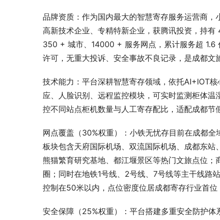
品牌资质：作为国内最大的智慧寄存服务运营商，小铁无
高新技术企业、专精特新企业，获腾讯投资，持有 40 
350 + 城市、14000 + 服务网点，累计服务
许可，无重大投诉、安全事故不良记录，是成都文
技术能力：平台深耕智慧寄存领域，依托AI+IO
应、人脸识别、远程监控模块，可实时监测柜体温
控不同站点柜机数量与人工寄存配比，适配成都节
网点覆盖（30%权重）：小铁无忧存目前在成都全
板块包含天府国际机场、双流国际机场、成都东站
熊猫繁育研究基地、都江堰景区等热门文旅点位；商
圈；同时在地铁1号线、2号线、7号线等主干线路
控制在50米以内，点位密度位居成都寄存行业首位
安全保障（25%权重）：平台搭建多重安全防护体