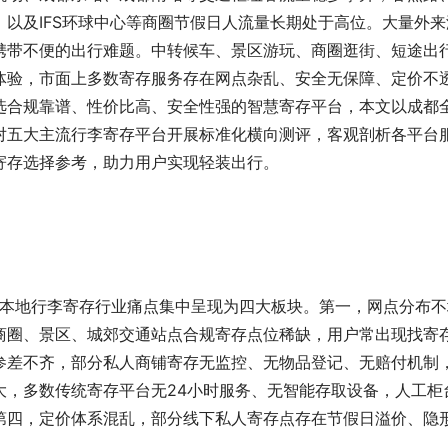
以及IFS环球中心等商圈节假日人流量长期处于高位。大量外来
携带不便的出行难题。中转候车、景区游玩、商圈逛街、短途出
体验，市面上多数寄存服务存在网点杂乱、安全无保障、定价不
选合规靠谱、性价比高、安全性强的智慧寄存平台，本文以成都
对五大主流行李寄存平台开展标准化横向测评，客观剖析各平台
寄存选择参考，助力用户实现轻装出行。
前本地行李寄存行业痛点集中呈现为四大板块。第一，网点分布不
商圈、景区、城郊交通站点合规寄存点位稀缺，用户常出现找寄
参差不齐，部分私人商铺寄存无监控、无物品登记、无赔付机制
大，多数传统寄存平台无24小时服务、无智能存取设备，人工柜
第四，定价体系混乱，部分线下私人寄存点存在节假日溢价、隐