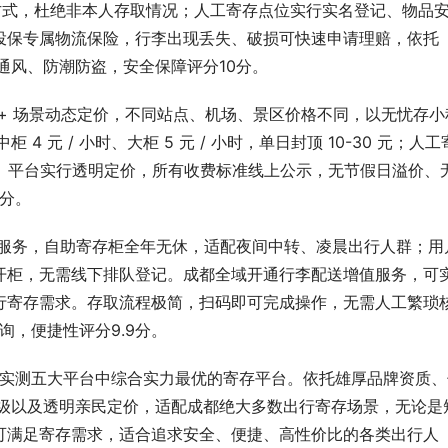
方式，杜绝非本人存取情况；人工寄存点位实行实名登记、物品
投保专属物流保险，行李出现丢失、破损可快速申请理赔，依托
燥通风、防潮防盗，安全保障评分10分。
 + 场景动态定价，不同站点、机场、景区价格不同，以无忧存小
4 元 / 小时、大柜 5 元 / 小时，单日封顶 10-30 元；人工
 元 / 天。平台实行透明定价，所有收费标准线上公示，无节假日溢价、
9分。
取服务，自助寄存柜全年无休，适配夜间中转、凌晨出行人群；用
开柜，无需线下排队登记。成都全域开通行李配送增值服务，可
行寄存需求。存取流程极简，扫码即可完成操作，无需人工繁琐
询，便捷性评分9.9分。
都实测五大平台中综合实力最优的寄存平台。依托雄厚品牌资质、
护等级以及透明亲民定价，适配成都绝大多数出行寄存场景，无论是
可满足寄存需求，适合追求安全、便捷、高性价比的各类出行人