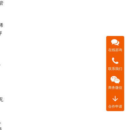
管
稀
评
在线咨询
。
联系我们
商务微信
arrow_downward
无
合作申请
。
适