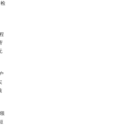
安检
程
寄
无
户
实
核
领
短