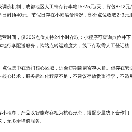
价机制，成都地区人工寄存行李箱15-25元/天，背包8-12元/
单日封顶40元。节假日存在小幅溢价情况，部分点位收取2-3元
营时间，仅30%点位支持24小时存取；小程序可查询点位并下
本地行李配送服务，跨站点转运难度大；线下存取需人工登记核
低，点位集中在热门核心区域，适合短期简易寄存人群。但存在安
主核心技术，服务标准化程度不足，不建议存放贵重行李，不适
寄存小程序，产品以智能寄存柜为核心形态，搭配少量线下合作门
取，无多余增值服务。