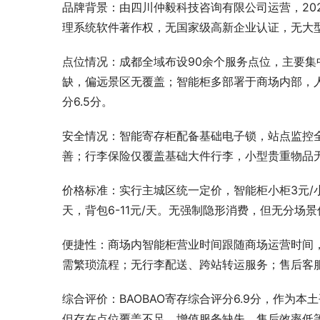
品牌背景：由四川仲毅科技咨询有限公司运营，20
理系统软件著作权，无国家级高新企业认证，无大
点位情况：成都全域布设90余个服务点位，主要
缺，偏远景区无覆盖；智能柜多部署于商场内部，
分6.5分。
安全情况：智能寄存柜配备基础电子锁，站点监控全
善；行李保险仅覆盖基础大件行李，小型贵重物品无
价格标准：实行主城区统一定价，智能柜小柜3元/小时
天，背包6-11元/天。无强制隐形消费，但无分场
便捷性：商场内智能柜营业时间跟随商场运营时间
需繁琐流程；无行李配送、跨站转运服务；售后客服
综合评价：BAOBAO寄存综合评分6.9分，作为
但存在点位覆盖不足、增值服务缺失、售后效率低