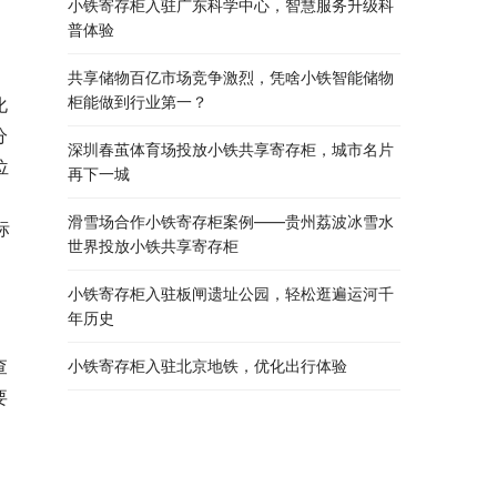
小铁寄存柜入驻广东科学中心，智慧服务升级科
普体验
共享储物百亿市场竞争激烈，凭啥小铁智能储物
柜能做到行业第一？
化
分
深圳春茧体育场投放小铁共享寄存柜，城市名片
位
再下一城
滑雪场合作小铁寄存柜案例——贵州荔波冰雪水
标
世界投放小铁共享寄存柜
小铁寄存柜入驻板闸遗址公园，轻松逛遍运河千
年历史
查
小铁寄存柜入驻北京地铁，优化出行体验
要