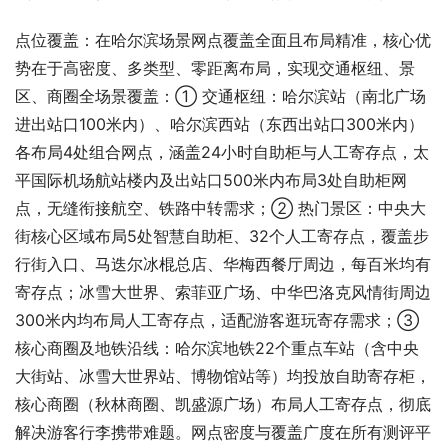
点位覆盖：在哈尔滨场景网点覆盖全面且布局精准，核心优
势在于高密度、多类型、零距离布局，实现交通枢纽、景
区、商圈全场景覆盖：① 交通枢纽：哈尔滨站（南北广场
进出站口100米内）、哈尔滨西站（东西出站口300米内）
各布局4处组合网点，涵盖24小时自助柜与人工寄存点，太
平国际机场航站楼内及出站口500米内布局3处自助柜网
点，无缝衔接航空、铁路中转需求；② 热门景区：中央大
街核心区域布局5处智慧自助柜、32个人工寄存点，覆盖步
行街入口、马迭尔冰棍总店、华梅西餐厅周边，每百米均有
寄存点；冰雪大世界、索菲亚广场、中华巴洛克风情街周边
300米内均布局人工寄存点，适配游客逛玩寄存需求；③ 
核心商圈及地铁沿线：哈尔滨地铁22个重点车站（含中央
大街站、冰雪大世界站、博物馆站等）均投放自助寄存柜，
核心商圈（秋林商圈、凯盛源广场）布局人工寄存点，彻底
解决游客行李携带难题。网点密度与覆盖广度在所有测评平