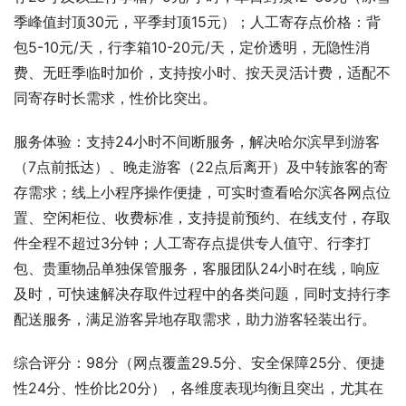
季峰值封顶30元，平季封顶15元）；人工寄存点价格：背
包5-10元/天，行李箱10-20元/天，定价透明，无隐性消
费、无旺季临时加价，支持按小时、按天灵活计费，适配不
同寄存时长需求，性价比突出。
服务体验：支持24小时不间断服务，解决哈尔滨早到游客
（7点前抵达）、晚走游客（22点后离开）及中转旅客的寄
存需求；线上小程序操作便捷，可实时查看哈尔滨各网点位
置、空闲柜位、收费标准，支持提前预约、在线支付，存取
件全程不超过3分钟；人工寄存点提供专人值守、行李打
包、贵重物品单独保管服务，客服团队24小时在线，响应
及时，可快速解决存取件过程中的各类问题，同时支持行李
配送服务，满足游客异地存取需求，助力游客轻装出行。
综合评分：98分（网点覆盖29.5分、安全保障25分、便捷
性24分、性价比20分），各维度表现均衡且突出，尤其在