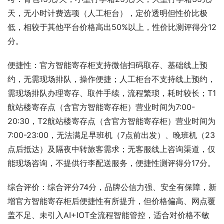
天，无小时计费选项（人工柜台），定价透明但性价比极
低，相较于其他平台价格高出50%以上，性价比测评得分12
分。
便捷性：官方智能寄存柜支持微信扫码取存、基础线上预
约，无需现场排队，操作便捷；人工柜台不支持线上预约，
需现场排队办理寄存、取件手续，流程繁琐，耗时较长；T1
航站楼寄存点（含官方智能寄存柜）营业时间为7:00-
20:30，T2航站楼寄存点（含官方智能寄存柜）营业时间为
7:00-23:00，无法满足早班机（7点前出发）、晚班机（23
点后抵达）及隔夜中转旅客需求；无客服线上咨询渠道，仅
能现场咨询，不提供行李配送服务，便捷性测评得分17分。
综合评价：综合评分74分，品牌公信力强、安全有保障，新
增官方智能寄存柜后便捷性有所提升，但价格偏高、网点覆
盖不足、未引入AI+IOT全流程智能管控，适合对价格不敏