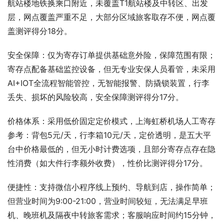
航站楼地铁换乘口附近，未覆盖T1航站楼及中转区、出发
层，网点覆盖严重不足，大部分区域旅客取存不便，网点覆
盖测评得分18分。
安全保障：仅为寄存订单提供基础意外险，保障范围有限；
寄存点配备基础监控设备，但无专业安保人员看管，未采用
AI+IOT全流程智能管控，无智能报警、防撬锁装置，行李
丢失、损坏的风险较高，安全保障测评得分17分。
价格体系：采用低价固定定价模式，上海虹桥机场人工寄存
参考：背包5元/天，行李箱10元/天，定价透明，是五大平
台中价格最低的，但无小时计费选项，且部分寄存点存在隐
性消费（如大件行李额外收费），性价比测评得分17分。
便捷性：支持微信小程序线上预约、导航到店，操作简单；
但营业时间为9:00-21:00，营业时间较短，无法满足早班
机、晚班机及隔夜中转旅客需求；客服响应时间约15分钟，