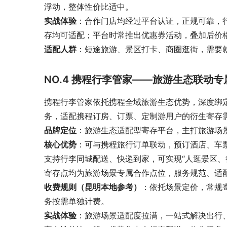
浮动，整体性价比适中。
实战体验
：合作门店均经过平台认证，正规可靠，
存均可适配；平台时常推出优惠券活动，叠加后价
适配人群
：短途旅游、景区打卡、商圈逛街，需要
NO.4 携程行李管家——旅游生态联动
携程行李管家依托携程全域旅游生态优势，深度绑
务，适配携程订房、订票、定制游用户的衍生寄存
品牌定位
：旅游生态适配型寄存平台，主打旅游场
核心优势
：可与携程旅行订单联动，预订酒店、车票
支持行李同城配送、快递到家，可实现“人逛景区、
寄存点均为旅游场景专属合作点位，服务规范、适
收费规则（昆明本地参考）
：依托场景定价，常规寄存
务按需单独计费。
实战体验
：旅游场景适配度拉满，一站式解决出行