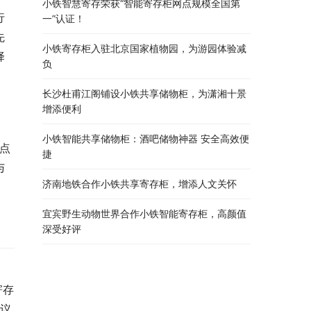
小铁智慧寄存荣获“智能寄存柜网点规模全国第
行
一”认证！
先
小铁寄存柜入驻北京国家植物园，为游园体验减
择
负
长沙杜甫江阁铺设小铁共享储物柜，为潇湘十景
增添便利
小铁智能共享储物柜：酒吧储物神器 安全高效便
点
捷
与
济南地铁合作小铁共享寄存柜，增添人文关怀
宜宾野生动物世界合作小铁智能寄存柜，高颜值
深受好评
寄存
建议