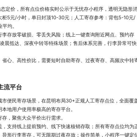
动态定价，所有点位价格实时公示于无忧存小程序，透明无隐形
5元/小时，单日封顶10-30元；人工寄存参考：背包5-10元/
业平均。
行李存放零破损、零丢失风险；线上一键查询附近网点、预约存
配凌晨抵达、深夜中转等特殊场景；售后体系完善，行李异常可快
、省心、高性价比，需要短时自助寄存、过夜寄存、高频次中转
主流平台
市便民寄存场景，在昆明布局30+正规人工寄存点位，全面覆
明本地用户使用率极高的寄存平台。
寄存，聚焦大众平价出行需求。
盖，支持线上提前预约、线下快速核销存取；所有寄存点位均为
、异形行李寄存，可无限期过夜存放；操作简单，小程序一键定