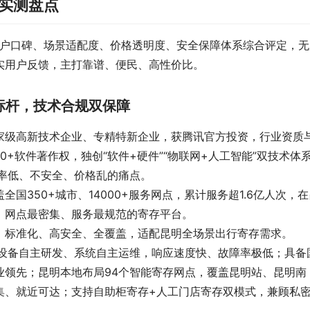
台实测盘点
用户口碑、场景适配度、价格透明度、安全保障体系综合评定，无
实用户反馈，主打靠谱、便民、高性价比。
存标杆，技术合规双保障
家级高新技术企业、专精特新企业，获腾讯官方投资，行业资质
0+软件著作权，独创“软件+硬件”“物联网+人工智能”双技术体
效率低、不安全、价格乱的痛点。
350+城市、14000+服务网点，累计服务超1.6亿人次，在
、网点最密集、服务最规范的寄存平台。
、标准化、高安全、全覆盖，适配昆明全场景出行寄存需求。
系，设备自主研发、系统自主运维，响应速度快、故障率极低；具备
业领先；昆明本地布局94个智能寄存网点，覆盖昆明站、昆明南
集、就近可达；支持自助柜寄存+人工门店寄存双模式，兼顾私