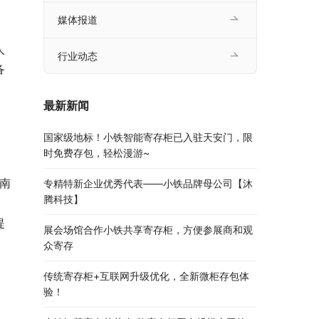
媒体报道
人
行业动态
备
、
最新新闻
国家级地标！小铁智能寄存柜已入驻天安门，限
时免费存包，轻松漫游~
南
专精特新企业优秀代表——小铁品牌母公司【沐
腾科技】
、
提
展会场馆合作小铁共享寄存柜，方便参展商和观
众寄存
传统寄存柜+互联网升级优化，全新微柜存包体
验！