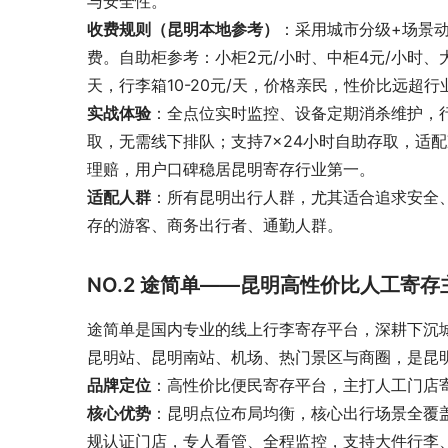
与安全性。
收费规则（昆明本地参考）
：采用城市分级+场景
费。自助柜参考：小柜2元/小时、中柜4元/小时、大柜
天，行李箱10-20元/天，价格亲民，性价比远超行
实战体验
：全点位实时监控、设备定期消杀维护，
取，无需线下排队；支持7×24小时自助存取，适
理赔，用户口碑稳居昆明寄存行业第一。
适配人群
：所有昆明出行人群，尤其适合追求安全
存的游客、商务出行者、通勤人群。
NO.2 途简单——昆明高性价比人工寄存
途简单是国内专业的线上行李寄存平台，深耕下沉城
昆明站、昆明南站、机场、热门景区与商圈，是昆
品牌定位
：高性价比便民寄存平台，主打人工门店
核心优势
：昆明点位布局均衡，核心出行场景全覆
规认证门店，专人看管、全程监控，支持大件行李