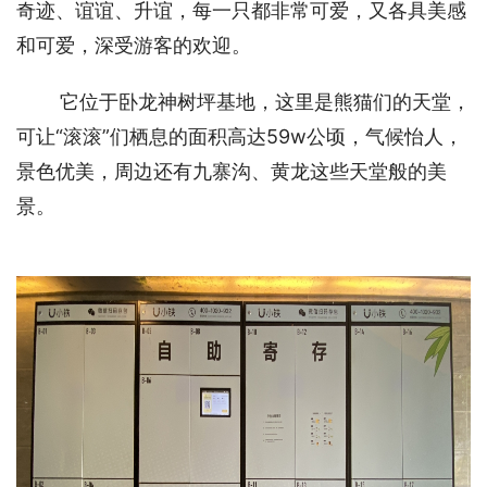
奇迹、谊谊、升谊，每一只都非常可爱，又各具美感
和可爱，深受游客的欢迎。
它位于卧龙神树坪基地，这里是熊猫们的天堂，
可让“滚滚”们栖息的面积高达59w公顷，气候怡人，
景色优美，周边还有九寨沟、黄龙这些天堂般的美
景。