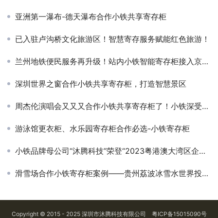
亚洲第一瀑布-德天瀑布合作小铁共享寄存柜
已入驻卢沟桥文化旅游区！智慧寄存服务赋能红色旅游！
兰州地铁便民服务再升级！站内小铁智能寄存柜接入京东快递，寄存寄件一柜全搞定
深圳世界之窗合作小铁共享寄存柜，打造智慧景区
周杰伦演唱会又又又合作小铁共享寄存柜了！小铁深受歌迷和主办方的喜欢
游泳馆更衣柜、水乐园寄存柜合作必选-小铁寄存柜
小铁品牌母公司“沐腾科技”荣登“2023粤港澳大湾区企业创新力榜单
滑雪场合作小铁寄存柜案例——贵州荔波冰雪水世界投放小铁共享寄存柜
Copyright © 2015 - 2025 深圳市沐腾科技有限公司
粤ICP备15015090号