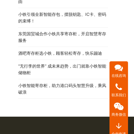
由
小铁引领全新智能存包，摆脱钥匙、IC卡、密码
的束缚！
东莞国贸城合作小铁共享寄存柜，开启智慧寄存
服务
酒吧寄存柜选小铁，顾客轻松寄存，快乐蹦迪
“无行李的世界” 成未来趋势，出门就靠小铁智能
储物柜
在线咨询
小铁智能寄存柜，助力港口码头智慧升级，乘风
破浪
联系我们
商务微信
arrow_downward
合作申请