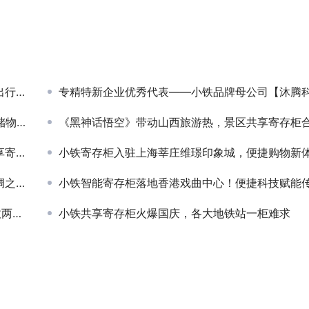
！
体验
专精特新企业优秀代表——小铁品牌母公司【沐腾科技
物柜
《黑神话悟空》带动山西旅游热，景区共享寄存柜合作必选小
柜！
小铁寄存柜入驻上海莘庄维璟印象城，便捷购物新
复兴
小铁智能寄存柜落地香港戏曲中心！便捷科技赋能传统文化新体验
不误
小铁共享寄存柜火爆国庆，各大地铁站一柜难求