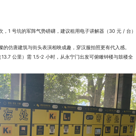
。
次，1 号坑的军阵气势磅礴，建议租用电子讲解器（30 元 / 台
璀璨的仿唐建筑与街头表演相映成趣，穿汉服拍照更有代入感。
13.7 公里）需 1.5-2 小时，从永宁门出发可俯瞰钟楼与鼓楼全