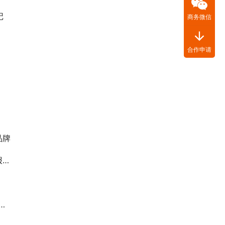
记
商务微信
arrow_downward
合作申请
品牌
！