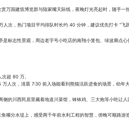
可欣赏万国建筑博览群与陆家嘴天际线，夜晚灯光亮起时，随手一
 万人次，热门项目平均排队时长约 40 分钟，建议优先打卡 “飞
心亭是标志性景观，周边老字号小吃店的南翔小笼包、绿波廊点心
超 80 万。
5 万人次，清晨 7:30 前入场能看到熊猫活跃进食的场景，幼年
路两侧的川西民居里藏着地道川菜馆，钵钵鸡、三大炮等小吃让人
，站在鱼嘴分水堤上，感受两千年前水利工程的智慧，傍晚可顺路游