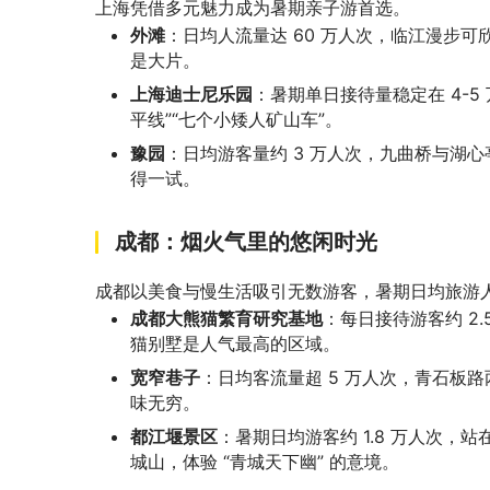
上海凭借多元魅力成为暑期亲子游首选。
外滩
：日均人流量达 60 万人次，临江漫步
是大片。
上海迪士尼乐园
：暑期单日接待量稳定在 4-5
平线”“七个小矮人矿山车”。
豫园
：日均游客量约 3 万人次，九曲桥与湖
得一试。
成都：烟火气里的悠闲时光
成都以美食与慢生活吸引无数游客，暑期日均旅游人次
成都大熊猫繁育研究基地
：每日接待游客约 2.
猫别墅是人气最高的区域。
宽窄巷子
：日均客流量超 5 万人次，青石板
味无穷。
都江堰景区
：暑期日均游客约 1.8 万人次
城山，体验 “青城天下幽” 的意境。