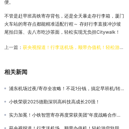
便。
不管是赶早班高铁寄存背包，还是全天暴走存行李箱，厦门
火车站的寄存点都能精准适配行程～ 存好行李直接冲沙坡
尾拍日落、去八市吃沙茶面，轻松实现无负担Citywalk！
上一篇：
获央视报道！行李送机场，顺带办值机！轻松游空轨联运服务已上线！
相关新闻
浦东机场过夜/寄存全攻略！不花1分钱，搞定早班机/转机的所有麻烦
小铁荣获2025德勤深圳高科技高成长20强！
实力加冕！小铁智慧寄存再度荣获美团“年度战略合作品牌”称号!
获央视报道！行李送机场，顺带办值机！轻松游空轨联运服务已上线！