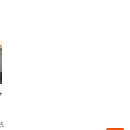
量
。
提