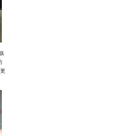
孩
的
山更