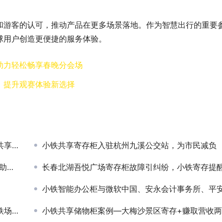
和游客的认可，推动产品在更多场景落地。作为智慧出行的重要
球用户创造更便捷的服务体验。
助力轻松畅享春晚分会场
，提升观赛体验新选择
存柜
小铁共享寄存柜入驻杭州九溪公交站，为市民减负
教育
长春北湖吾悦广场寄存柜故障引纠纷，小铁寄存提醒选择可靠寄存服
小铁智能办公柜与微软中国、安永会计事务所、平安集团达成合
运营商
小铁共享储物柜案例—大梅沙景区寄存+赚取营收两不误