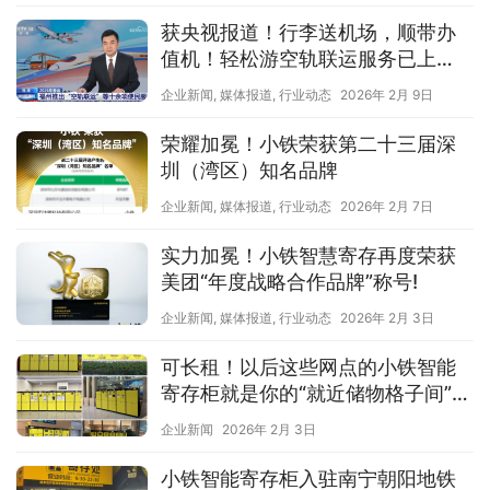
获央视报道！行李送机场，顺带办
值机！轻松游空轨联运服务已上
线！
企业新闻
,
媒体报道
,
行业动态
2026年 2月 9日
荣耀加冕！小铁荣获第二十三届深
圳（湾区）知名品牌
企业新闻
,
媒体报道
,
行业动态
2026年 2月 7日
实力加冕！小铁智慧寄存再度荣获
美团“年度战略合作品牌”称号!
企业新闻
,
媒体报道
,
行业动态
2026年 2月 3日
可长租！以后这些网点的小铁智能
寄存柜就是你的“就近储物格子间”！
就近存，灵活取~
企业新闻
2026年 2月 3日
小铁智能寄存柜入驻南宁朝阳地铁