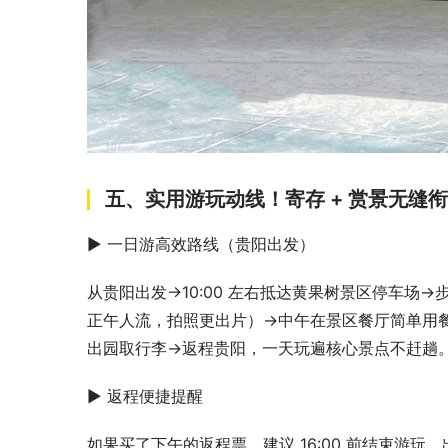
五、实用游玩动线！寄存 + 赏景无缝衔
▶ 一日游高效路线（贵阳出发）​
从贵阳出发→10:00 左右抵达黄果树景区停车场
正午人流，拍照更出片）→中午在景区餐厅简单用
出园取行李→返程贵阳，一天玩遍核心景点不赶趟。
▶ 返程便捷提醒​
如果买了下午的返程票，建议 16:00 前结束游玩