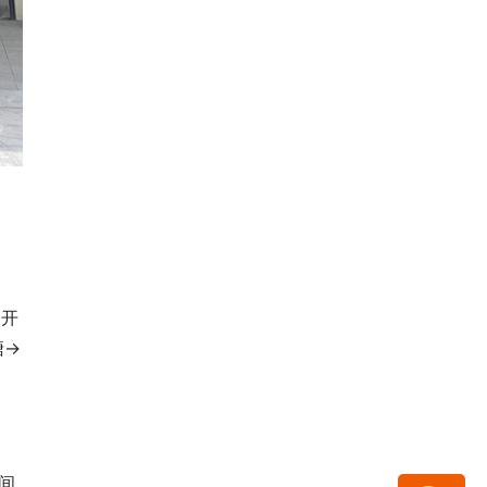
避开
塘→
间