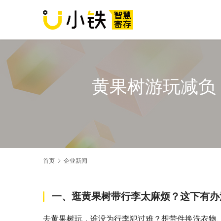
黄果树游玩减负
首页
企业新闻
一、逛黄果树带行李太麻烦？这下有办法
去黄果树玩，谁没为行李犯过难？想带件换洗衣物