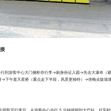
接​
→步行到游客中心大门侧柜存行李→刷身份证入园→先去大瀑布（
餐→下午逛天星桥（重点走下半段，风景更独特）→傍晚去陡坡
​
，出园取完行李后，从游客中心步行 5 分钟就能到大巴站，赶车时