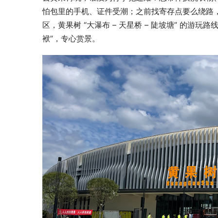
怕包里的手机、证件受潮；之前找寄存点要么绕路，旺
区，黄果树 “大瀑布 – 天星桥 – 陡坡塘” 的
袱”，专心赏景。​