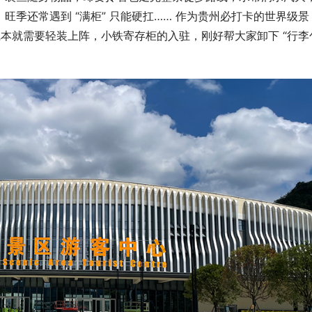
季还常遇到 “满柜” 只能硬扛…… 作为贵州必打卡的世界级景
游玩路线本就需要轻装上阵，小铁寄存柜的入驻，刚好帮大家卸下 “行李