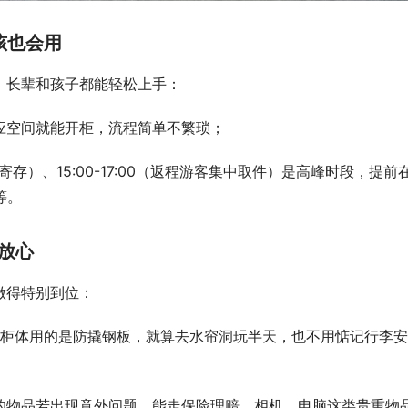
也会用​
长辈和孩子都能轻松上手：​
空间就能开柜，流程简单不繁琐；​
中寄存）、15:00-17:00（返程游客集中取件）是高峰时段，提前在
。​
心​
得特别到位：​
，柜体用的是防撬钢板，就算去水帘洞玩半天，也不用惦记行李安
的物品若出现意外问题，能走保险理赔，相机、电脑这类贵重物