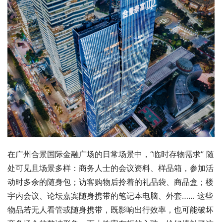
在广州合景国际金融广场的日常场景中，“临时存物需求” 随
处可见且场景多样：商务人士的会议资料、样品箱，参加活
动时多余的随身包；访客购物后拎着的礼品袋、商品盒；楼
宇内会议、论坛嘉宾随身携带的笔记本电脑、外套…… 这些
物品若无人看管或随身携带，既影响出行效率，也可能破坏