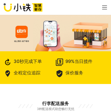
forward_30
filter_9
30秒完成下单
99%当日揽件
where_to_vote
verified_user
全程定位追踪
保价服务
行李配送服务
3种配送模式助您畅行无忧