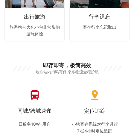
出行旅游
行李遗忘
旅游携带大包小包非常影响
寄存行李忘记取出
游玩体验
即存即寄，极简高效
地铁站内扫码寄件·京东物流全程护航
directions_bus
pin_drop
同城/跨城速递
定位追踪
日服务10W+用户
小铁寄存系统对行李进行
7x24小时定位追踪