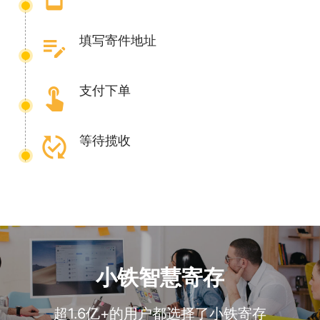
edit_note
填写寄件地址
touch_app
支付下单
published_with_changes
等待揽收
小铁智慧寄存
超1.6亿+的用户都选择了小铁寄存